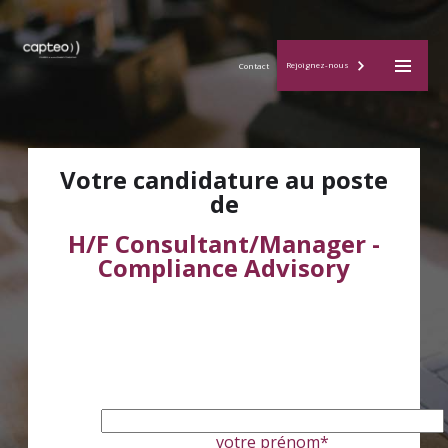
M
Rejoignez-nous
Contact
a
i
Votre candidature au poste
de
n
H/F Consultant/Manager -
Compliance Advisory
M
e
n
u
votre prénom*