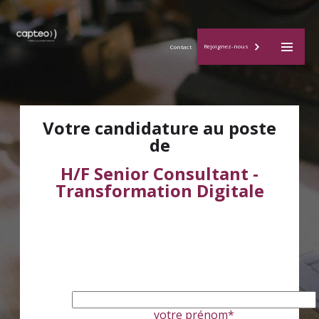
M
Rejoignez-nous
Contact
a
i
Votre candidature au poste
de
n
H/F Senior Consultant -
Transformation Digitale
M
e
n
u
votre prénom*