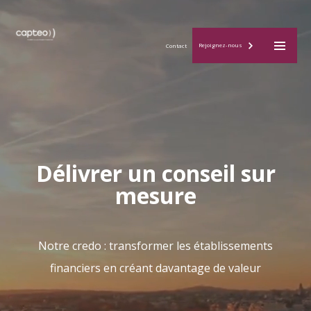
M
Rejoignez-nous
Contact
a
i
n
Délivrer un conseil sur
M
mesure
e
Notre credo : transformer les établissements
n
financiers en créant davantage de valeur
u