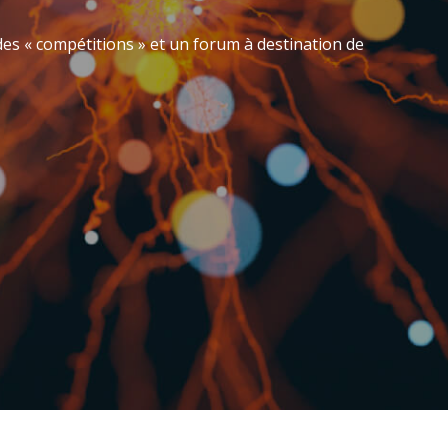
L
des « compétitions » et un forum à destination de
i
n
k